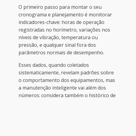
O primeiro passo para montar o seu
cronograma e planejamento é monitorar
indicadores-chave: horas de operação
registradas no horímetro, variações nos
níveis de vibração, temperatura ou
pressão, e qualquer sinal fora dos
parâmetros normais de desempenho.
Esses dados, quando coletados
sistematicamente, revelam padrões sobre
o comportamento dos equipamentos, mas
a manutenção inteligente vai além dos
números: considera também o histórico de
falhas de modelos similares, as melhores
práticas do setor e até mesmo exigências
legais específicas.
Uma máquina que opera em ambiente