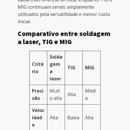
MIG continuam sendo amplamente
utilizados pela versatilidade e menor custo
inicial.
Comparativo entre soldagem
a laser, TIG e MIG
Solda
Crité
gem
TIG
MIG
rio
a
laser
Preci
Muit
Médi
Alta
são
o alta
a
Veloc
idad
Alta
Baixa
Alta
e