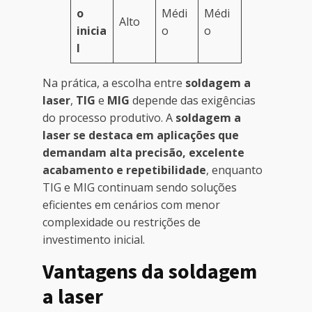
o
Médi
Médi
Alto
inicia
o
o
l
Na prática, a escolha entre
soldagem a
laser
,
TIG
e
MIG
depende das exigências
do processo produtivo. A
soldagem a
laser se destaca em aplicações que
demandam alta precisão, excelente
acabamento e repetibilidade
, enquanto
TIG e MIG continuam sendo soluções
eficientes em cenários com menor
complexidade ou restrições de
investimento inicial.
Vantagens da soldagem
a laser