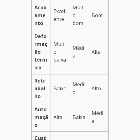
Acab
Muit
Excel
ame
o
Bom
ente
nto
bom
Defo
rmaç
Muit
Médi
ão
o
Alta
a
térm
baixa
ica
Retr
Médi
abal
Baixo
Alto
o
ho
Auto
Médi
maçã
Alta
Baixa
a
o
Cust