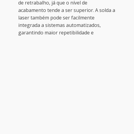
de retrabalho, já que o nível de
acabamento tende a ser superior. A solda a
laser também pode ser facilmente
integrada a sistemas automatizados,
garantindo maior repetibilidade e
padronização.
Aplicações da soldagem
a laser na indústria
metalmecânica
A tecnologia de soldagem a laser atende
processos de maior valor agregado com
materiais como aço inoxidável, aço
carbono, alumínio, cobre e chapas
galvanizadas.
Dessa forma, sua versatilidade permite